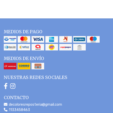
MEDIOS DE PAGO
MEDIOS DE ENVÍO
NUESTRAS REDES SOCIALES
CONTACTO
decoloresreposteria@gmail.com
1133458463