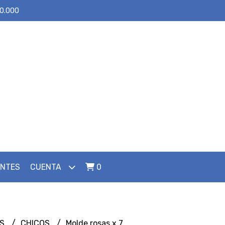
30.000
ENTES
CUENTA
0
ES
CHICOS
Molde rosas x 7