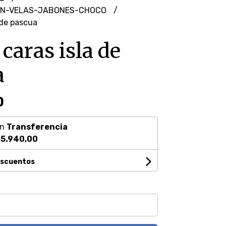
N-VELAS-JABONES-CHOCO
 de pascua
caras isla de
a
0
on
Transferencia
5.940,00
escuentos