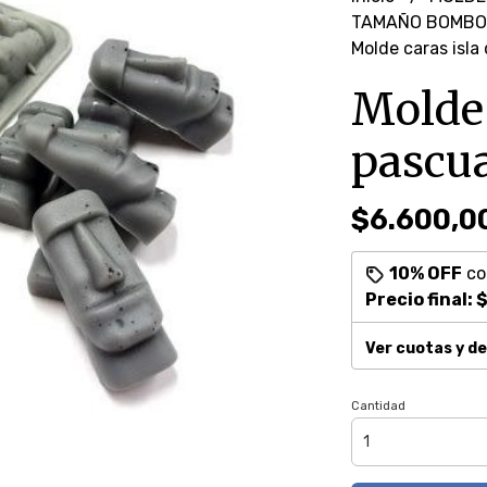
TAMAÑO BOMBO
Molde caras isla
Molde 
pascu
$6.600,0
10% OFF
c
Precio final:
$
Ver cuotas y d
Cantidad