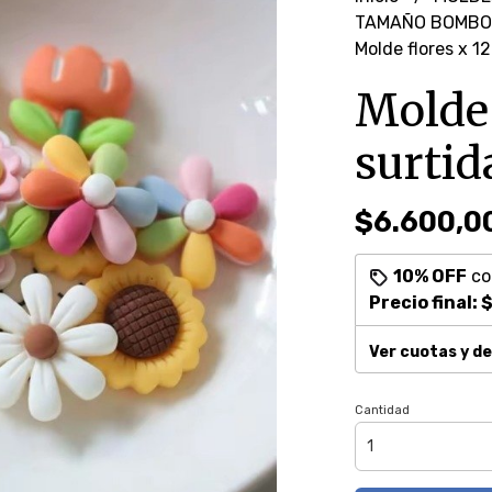
TAMAÑO BOMBO
Molde flores x 12
Molde 
surtid
$6.600,0
10% OFF
c
Precio final:
$
Ver cuotas y d
Cantidad