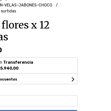
N-VELAS-JABONES-CHOCO
 surtidas
flores x 12
as
0
on
Transferencia
5.940,00
escuentos