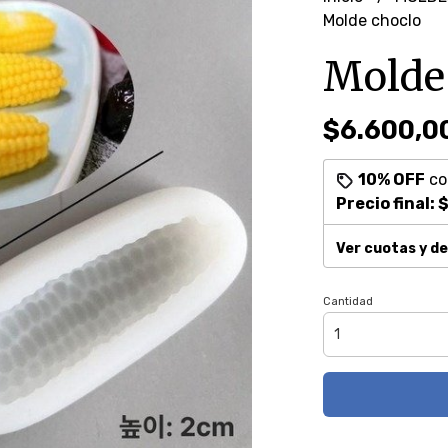
Molde choclo
Molde
$6.600,0
10% OFF
c
Precio final:
$
Ver cuotas y d
Cantidad