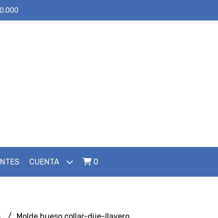
30.000
ENTES
CUENTA
0
A
Molde hueso collar-dije-llavero