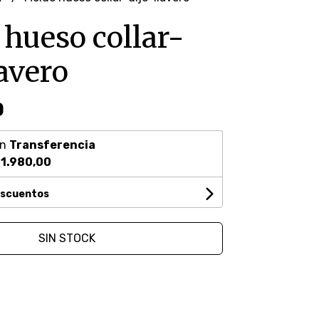
hueso collar-
lavero
0
on
Transferencia
1.980,00
escuentos
SIN STOCK