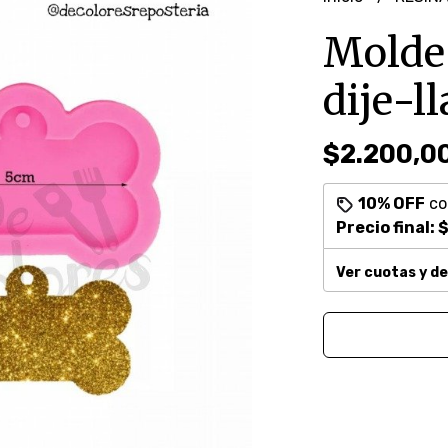
Molde 
dije-l
$2.200,0
10% OFF
c
Precio final:
$
Ver cuotas y d