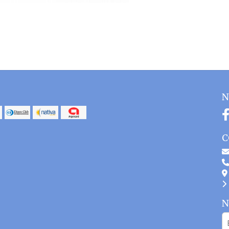
N
C
N